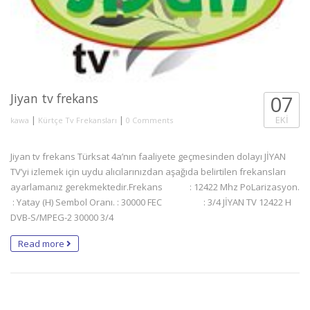
Jiyan tv frekans
07
|
|
EKI
kawa
Kürtçe Tv Frekansları
0 Comments
Jiyan tv frekans Türksat 4a’nın faaliyete geçmesinden dolayı JİYAN
TV’yi izlemek için uydu alıcılarınızdan aşağıda belirtilen frekansları
ayarlamanız gerekmektedir.Frekans : 12422 Mhz PoLarizasyon.
: Yatay (H) Sembol Oranı. : 30000 FEC : 3/4 JİYAN TV 12422 H
DVB-S/MPEG-2 30000 3/4
Read more