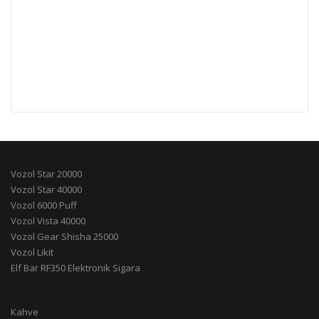
Vozol Star 20000
Vozol Star 40000
Vozol 6000 Puff
Vozol Vista 40000
Vozol Gear Shisha 25000
Vozol Likit
Elf Bar RF350 Elektronik Sigara
Kahve