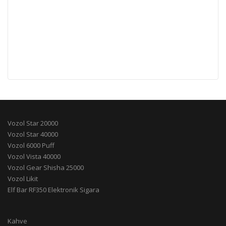
Vozol Star 20000
Vozol Star 40000
Vozol 6000 Puff
Vozol Vista 40000
Vozol Gear Shisha 25000
Vozol Likit
Elf Bar RF350 Elektronik Sigara
Kahve