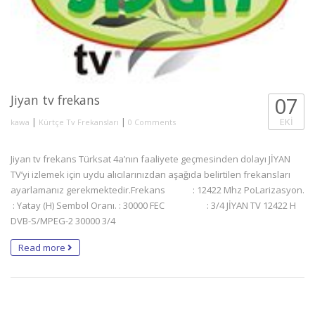
Jiyan tv frekans
07
|
|
EKI
kawa
Kürtçe Tv Frekansları
0 Comments
Jiyan tv frekans Türksat 4a’nın faaliyete geçmesinden dolayı JİYAN
TV’yi izlemek için uydu alıcılarınızdan aşağıda belirtilen frekansları
ayarlamanız gerekmektedir.Frekans : 12422 Mhz PoLarizasyon.
: Yatay (H) Sembol Oranı. : 30000 FEC : 3/4 JİYAN TV 12422 H
DVB-S/MPEG-2 30000 3/4
Read more