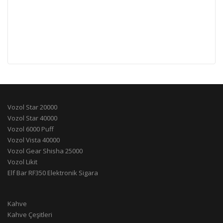
Vozol Star 20000
Vozol Star 40000
Vozol 6000 Puff
Vozol Vista 40000
Vozol Gear Shisha 25000
Vozol Likit
Elf Bar RF350 Elektronik Sigara
Kahve
Kahve Çeşitleri