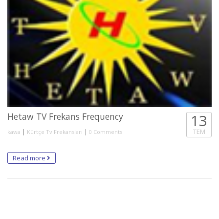
Hetaw TV Frekans Frequency
13
|
|
TEM
kawa
Kürtçe Tv Frekansları
0 Comments
Read more