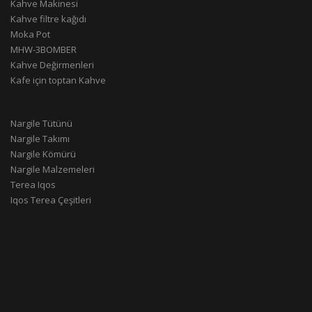
Kahve Makinesi
Kahve filtre kağıdı
Moka Pot
MHW-3BOMBER
Kahve Değirmenleri
Kafe için toptan Kahve
Nargile Tütünü
Nargile Takımı
Nargile Kömürü
Nargile Malzemeleri
Terea Iqos
Iqos Terea Çeşitleri