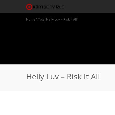
Home
\
Tag "Helly Luv – Risk It All"
Helly Luv – Risk It All