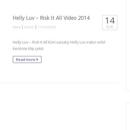
Helly Luv – Risk It All Video 2014
14
|
|
ŞUB
kawa
Genel
1 Comment
Helly Luv – Risk It All Kürt sanatçı Helly Luv ırakın erbil
kentinte klip çekti.
Read more