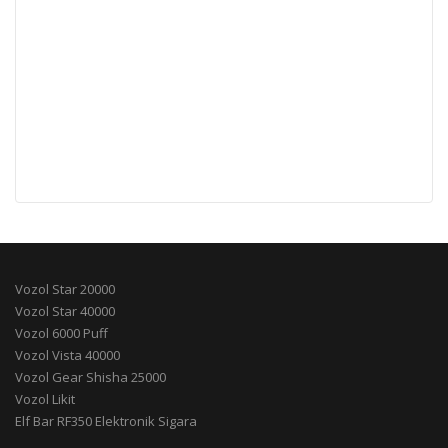
Vozol Star 20000
Vozol Star 40000
Vozol 6000 Puff
Vozol Vista 40000
Vozol Gear Shisha 25000
Vozol Likit
Elf Bar RF350 Elektronik Sigara