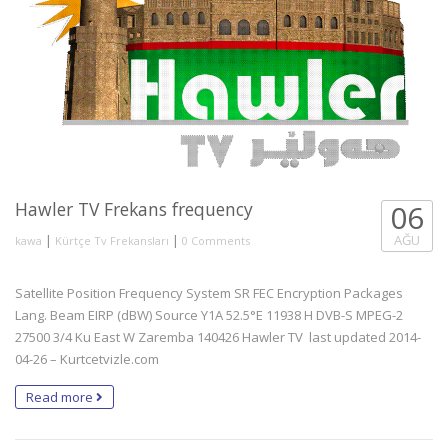
Hawler TV Frekans frequency
06
|
|
AĞU
kawa
Kürtçe Tv Frekansları
0 Comments
Satellite Position Frequency System SR FEC Encryption Packages
Lang. Beam EIRP (dBW) Source Y1A 52.5°E 11938 H DVB-S MPEG-2
27500 3/4 Ku East W Zaremba 140426 Hawler TV last updated 2014-
04-26 – Kurtcetvizle.com
Read more