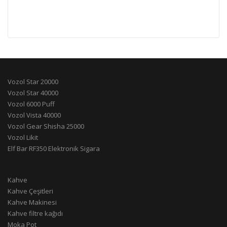
Vozol Star 20000
Vozol Star 40000
Vozol 6000 Puff
Vozol Vista 40000
Vozol Gear Shisha 25000
Vozol Likit
Elf Bar RF350 Elektronik Sigara
Kahve
Kahve Çeşitleri
Kahve Makinesi
Kahve filtre kağıdı
Moka Pot