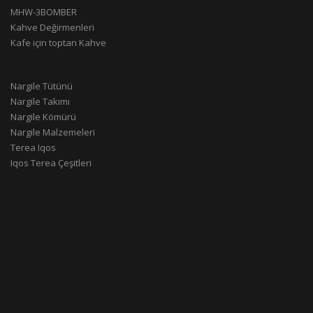
MHW-3BOMBER
Kahve Değirmenleri
Kafe için toptan Kahve
Nargile Tütünü
Nargile Takımı
Nargile Kömürü
Nargile Malzemeleri
Terea Iqos
Iqos Terea Çeşitleri