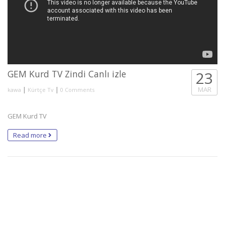
GEM Kurd TV Zindi Canlı izle
23
|
|
MAR
kawa
Kürtçe Tv
0 Comments
GEM Kurd TV
Read more