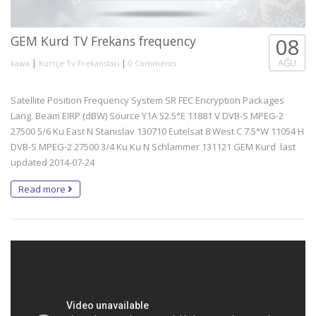
GEM Kurd TV Frekans frequency
08
|
|
AĞU
kawa
Kürtçe Tv Frekansları
0 Comments
Satellite Position Frequency System SR FEC Encryption Packages
Lang. Beam EIRP (dBW) Source Y1A 52.5°E 11881 V DVB-S MPEG-2
27500 5/6 Ku East N Stanislav 130710 Eutelsat 8 West C 7.5°W 11054 H
DVB-S MPEG-2 27500 3/4 Ku Ku N Schlammer 131121 GEM Kurd last
updated 2014-07-24
Read more