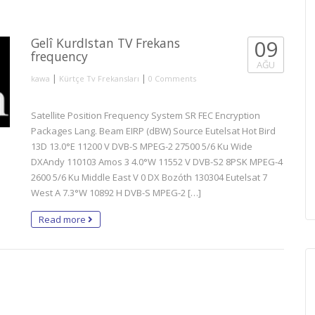
Gelî KurdIstan TV Frekans
09
frequency
AĞU
|
|
kawa
Kürtçe Tv Frekansları
0 Comments
Satellite Position Frequency System SR FEC Encryption
Packages Lang. Beam EIRP (dBW) Source Eutelsat Hot Bird
13D 13.0°E 11200 V DVB-S MPEG-2 27500 5/6 Ku Wide
DXAndy 110103 Amos 3 4.0°W 11552 V DVB-S2 8PSK MPEG-4
2600 5/6 Ku Middle East V 0 DX Bozóth 130304 Eutelsat 7
West A 7.3°W 10892 H DVB-S MPEG-2 […]
Read more