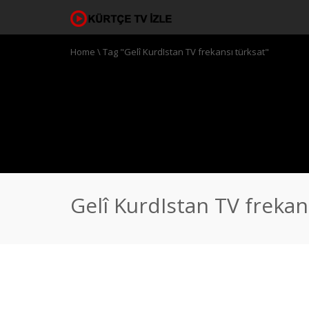
Home
\
Tag "Gelî KurdIstan TV frekansı türksat"
Gelî KurdIstan TV frekan