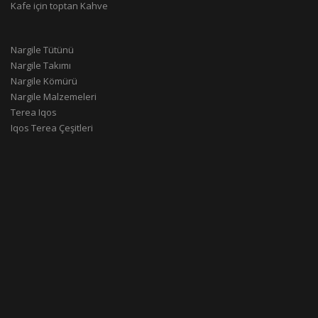
Kafe için toptan Kahve
Nargile Tütünü
Nargile Takımı
Nargile Kömürü
Nargile Malzemeleri
Terea Iqos
Iqos Terea Çeşitleri