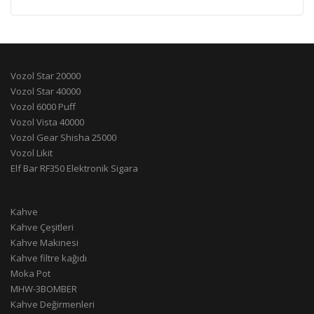
Vozol Star 20000
Vozol Star 40000
Vozol 6000 Puff
Vozol Vista 40000
Vozol Gear Shisha 25000
Vozol Likit
Elf Bar RF350 Elektronik Sigara
Kahve
Kahve Çeşitleri
Kahve Makinesi
Kahve filtre kağıdı
Moka Pot
MHW-3BOMBER
Kahve Değirmenleri