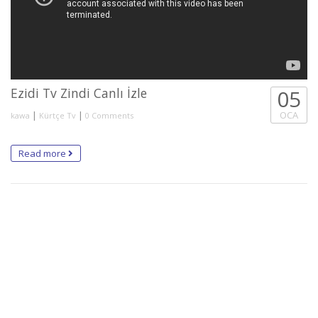
Ezidi Tv Zindi Canlı İzle
05
|
|
OCA
kawa
Kürtçe Tv
0 Comments
Read more