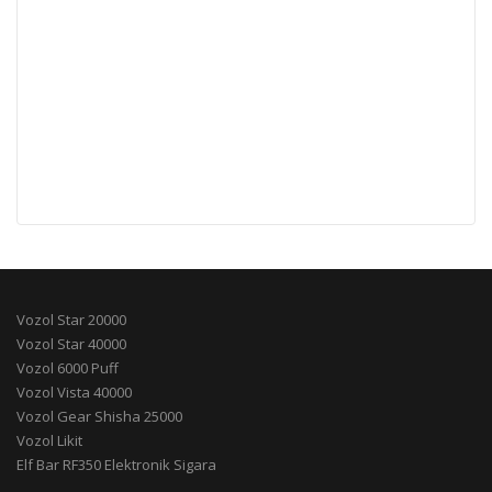
Vozol Star 20000
Vozol Star 40000
Vozol 6000 Puff
Vozol Vista 40000
Vozol Gear Shisha 25000
Vozol Likit
Elf Bar RF350 Elektronik Sigara