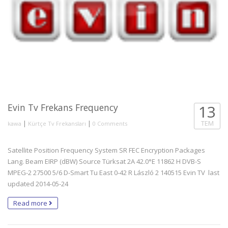
Evin Tv Frekans Frequency
13
|
|
TEM
kawa
Kürtçe Tv Frekansları
0 Comments
Satellite Position Frequency System SR FEC Encryption Packages
Lang. Beam EIRP (dBW) Source Türksat 2A 42.0°E 11862 H DVB-S
MPEG-2 27500 5/6 D-Smart Tu East 0-42 R László 2 140515 Evin TV last
updated 2014-05-24
Read more