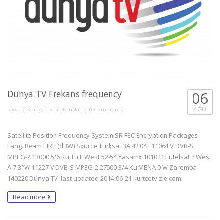
Dünya TV Frekans frequency
06
|
|
AĞU
kawa
Kürtçe Tv Frekansları
0 Comments
Satellite Position Frequency System SR FEC Encryption Packages
Lang. Beam EIRP (dBW) Source Türksat 3A 42.0°E 11064 V DVB-S
MPEG-2 13000 5/6 Ku Tu E West 52-54 Yasamx 101021 Eutelsat 7 West
A 7.3°W 11227 V DVB-S MPEG-2 27500 3/4 Ku MENA 0 W Zaremba
140220 Dünya TV last updated 2014-06-21 kurtcetvizle.com
Read more