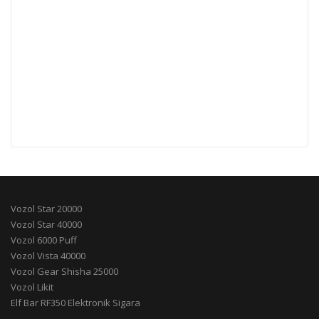
Vozol Star 20000
Vozol Star 40000
Vozol 6000 Puff
Vozol Vista 40000
Vozol Gear Shisha 25000
Vozol Likit
Elf Bar RF350 Elektronik Sigara