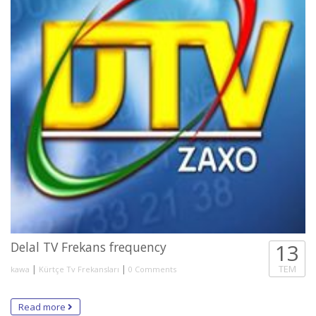
Delal TV Frekans frequency
13
|
|
TEM
kawa
Kürtçe Tv Frekansları
0 Comments
Read more