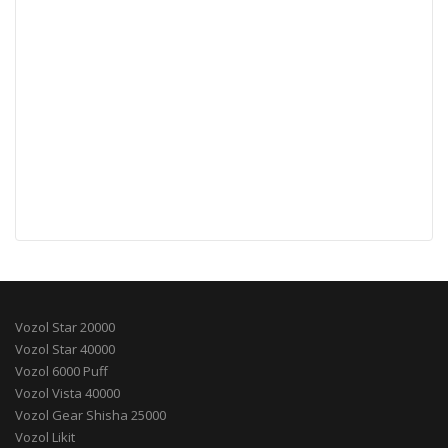
Vozol Star 20000
Vozol Star 40000
Vozol 6000 Puff
Vozol Vista 40000
Vozol Gear Shisha 25000
Vozol Likit