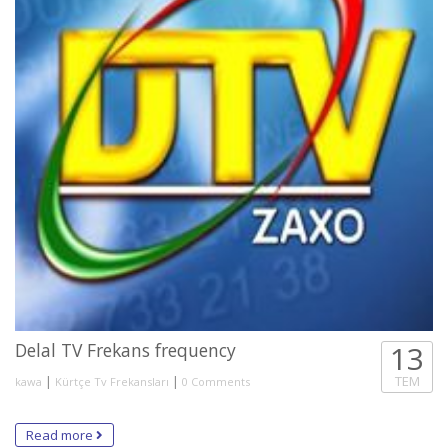
Delal TV Frekans frequency
13
|
|
TEM
kawa
Kürtçe Tv Frekansları
0 Comments
Read more