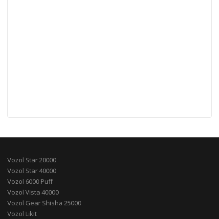
Vozol Star 20000
Vozol Star 40000
Vozol 6000 Puff
Vozol Vista 40000
Vozol Gear Shisha 25000
Vozol Likit