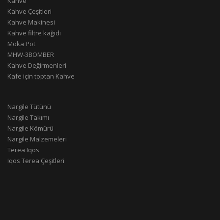
Kahve
Kahve Çeşitleri
Kahve Makinesi
Kahve filtre kağıdı
Moka Pot
MHW-3BOMBER
Kahve Değirmenleri
Kafe için toptan Kahve
Nargile Tütünü
Nargile Takımı
Nargile Kömürü
Nargile Malzemeleri
Terea Iqos
Iqos Terea Çeşitleri