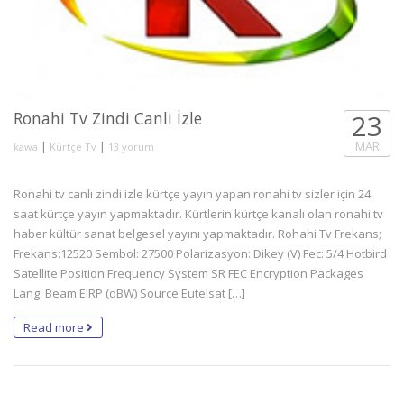
Ronahi Tv Zindi Canli İzle
23
|
|
MAR
kawa
Kürtçe Tv
13 yorum
Ronahi tv canlı zindi izle kürtçe yayın yapan ronahi tv sizler için 24
saat kürtçe yayın yapmaktadır. Kürtlerin kürtçe kanalı olan ronahi tv
haber kültür sanat belgesel yayını yapmaktadır. Rohahi Tv Frekans;
Frekans:12520 Sembol: 27500 Polarizasyon: Dikey (V) Fec: 5/4 Hotbird
Satellite Position Frequency System SR FEC Encryption Packages
Lang. Beam EIRP (dBW) Source Eutelsat […]
Read more