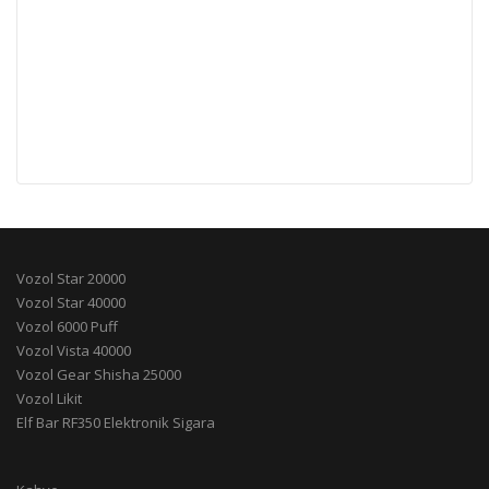
Vozol Star 20000
Vozol Star 40000
Vozol 6000 Puff
Vozol Vista 40000
Vozol Gear Shisha 25000
Vozol Likit
Elf Bar RF350 Elektronik Sigara