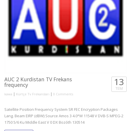
AUC 2 Kurdistan TV Frekans
13
frequency
TEM
|
|
kawa
Kürtçe Tv Frekansları
0 Comments
Satellite Position Frequency System SR FEC Encryption Packages
Lang. Beam EIRP (dBW) Source Amos 3 4.0°W 11548 V DVB-S MPEG-2
1750 5/6 Ku Middle East V 0 DX Bozóth 130514