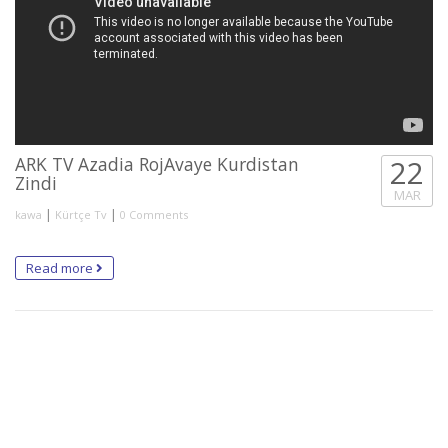
ARK TV Azadia RojAvaye Kurdistan
22
Zindi
MAR
|
|
kawa
Kürtçe Tv
0 Comments
Read more