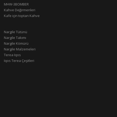
MHW-3BOMBER
Kahve Değirmenleri
Kafe için toptan Kahve
Nargile Tütünü
Nargile Takımı
Nargile Kömürü
Nargile Malzemeleri
Terea Iqos
Iqos Terea Çeşitleri