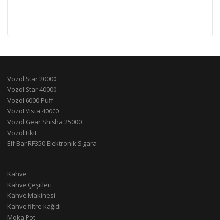
Vozol Star 20000
Vozol Star 40000
Vozol 6000 Puff
Vozol Vista 40000
Vozol Gear Shisha 25000
Vozol Likit
Elf Bar RF350 Elektronik Sigara
Kahve
Kahve Çeşitleri
Kahve Makinesi
Kahve filtre kağıdı
Moka Pot