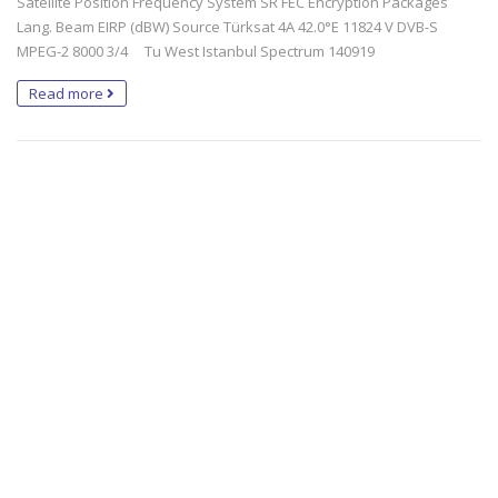
Satellite Position Frequency System SR FEC Encryption Packages
Lang. Beam EIRP (dBW) Source Türksat 4A 42.0°E 11824 V DVB-S
MPEG-2 8000 3/4 Tu West Istanbul Spectrum 140919
Read more