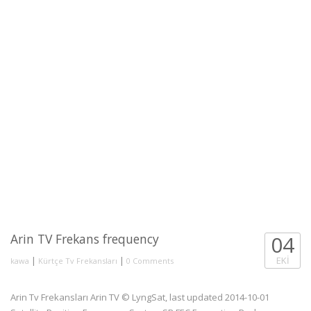
Arin TV Frekans frequency
04
|
|
EKI
kawa
Kürtçe Tv Frekansları
0 Comments
Arin Tv Frekansları Arin TV © LyngSat, last updated 2014-10-01