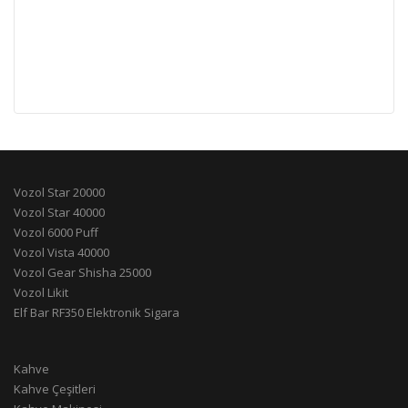
Vozol Star 20000
Vozol Star 40000
Vozol 6000 Puff
Vozol Vista 40000
Vozol Gear Shisha 25000
Vozol Likit
Elf Bar RF350 Elektronik Sigara
Kahve
Kahve Çeşitleri