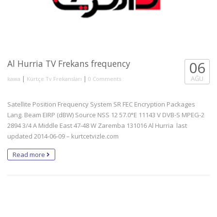
Al Hurria TV Frekans frequency
06
|
|
AĞU
kawa
Kürtçe Tv Frekansları
0 Comments
Satellite Position Frequency System SR FEC Encryption Packages
Lang. Beam EIRP (dBW) Source NSS 12 57.0°E 11143 V DVB-S MPEG-2
2894 3/4 A Middle East 47-48 W Zaremba 131016 Al Hurria last
updated 2014-06-09 – kurtcetvizle.com
Read more