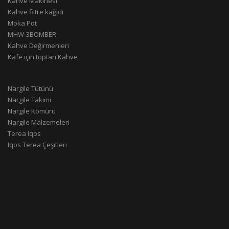
Kahve Makinesi
Kahve filtre kağıdı
Moka Pot
MHW-3BOMBER
Kahve Değirmenleri
Kafe için toptan Kahve
Nargile Tütünü
Nargile Takımı
Nargile Kömürü
Nargile Malzemeleri
Terea Iqos
Iqos Terea Çeşitleri