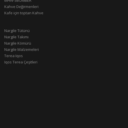
MHW-3BOMBER
Kahve Değirmenleri
Kafe için toptan Kahve
Nargile Tütünü
Nargile Takımı
Nargile Kömürü
Nargile Malzemeleri
Terea Iqos
Iqos Terea Çeşitleri