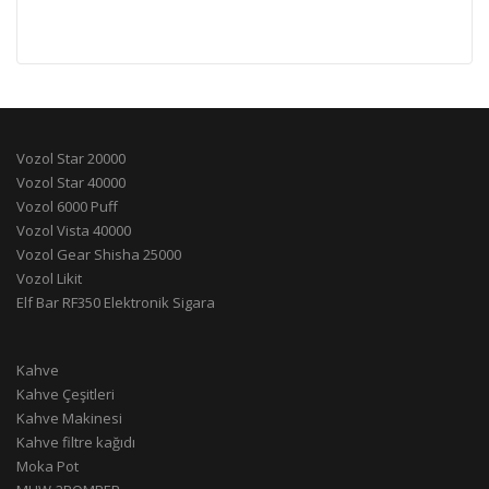
Vozol Star 20000
Vozol Star 40000
Vozol 6000 Puff
Vozol Vista 40000
Vozol Gear Shisha 25000
Vozol Likit
Elf Bar RF350 Elektronik Sigara
Kahve
Kahve Çeşitleri
Kahve Makinesi
Kahve filtre kağıdı
Moka Pot