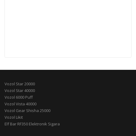
Vozol Star 20000
Vozol Star 40000
Vozol 6000 Puff
Vozol Vista 40000
Vozol Gear Shisha 25000
Vozol Likit
Elf Bar RF350 Elektronik Sigara