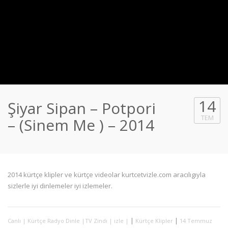
14
Şiyar Sipan – Potpori
TEM
– (Sinem Me ) – 2014
2014 kürtçe klipler ve kürtçe videolar kurtcetvizle.com aracılıgıyla
sizlerle iyi dinlemeler iyi izlemeler.
|
|
Canlı | Kürtçe Radyo Dinle |TV Zindi | izle |
Kürtçe Klipler
14 Temmuz