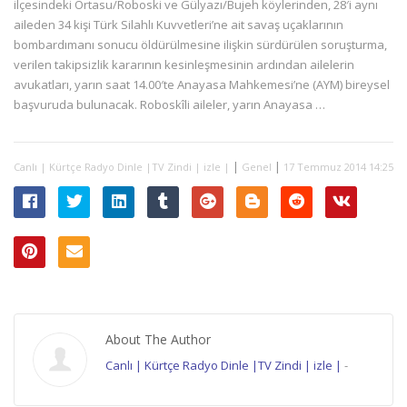
ilçesindeki Ortasu/Roboski ve Gülyazı/Bujeh köylerinden, 28′i aynı
aileden 34 kişi Türk Silahlı Kuvvetleri’ne ait savaş uçaklarının
bombardımanı sonucu öldürülmesine ilişkin sürdürülen soruşturma,
verilen takipsizlik kararının kesinleşmesinin ardından ailelerin
avukatları, yarın saat 14.00′te Anayasa Mahkemesi’ne (AYM) bireysel
başvuruda bulunacak. Roboskîli aileler, yarın Anayasa …
|
|
Canlı | Kürtçe Radyo Dinle |TV Zindi | izle |
Genel
17 Temmuz 2014 14:25
About The Author
Canlı | Kürtçe Radyo Dinle |TV Zindi | izle |
-