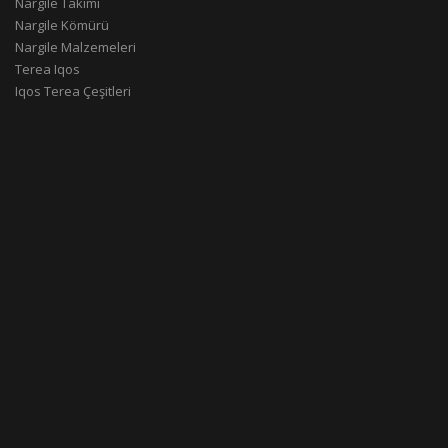
Nargile Takımı
Nargile Kömürü
Nargile Malzemeleri
Terea Iqos
Iqos Terea Çeşitleri