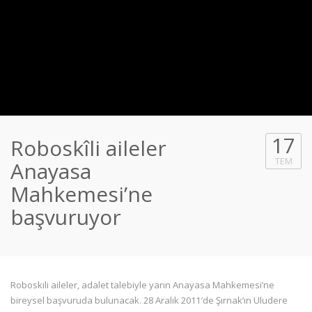
17
Roboskîli aileler
TEM
Anayasa
Mahkemesi’ne
başvuruyor
Roboskili aileler, adalet talebiyle yarın Anayasa Mahkemesi’ne
bireysel başvuruda bulunacak. 28 Aralık 2011′de Şırnak’ın Uludere