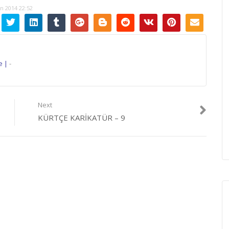
n 2014 22:52
e |
-
Next
KÜRTÇE KARIKATÜR – 9