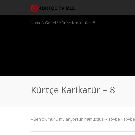
Home
\
Genel
\
Kürtçe Karikatür – 8
Kürtçe Karikatür – 8
– Sen ölümünü mü arıyorsun namussuz. – Tövbe ! Tövbe !