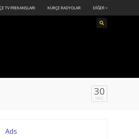
ÇE TV FREKANSLARI
KÜRÇE RADYOLAR
DİĞER
30
HAZ
Ads