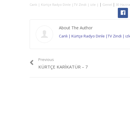
|
|
Canlı | Kürtçe Radyo Dinle |TV Zindi | izle |
Genel
30 Hazira
About The Author
Canlı | Kürtçe Radyo Dinle |TV Zindi | izl
Previous
KÜRTÇE KARIKATÜR – 7