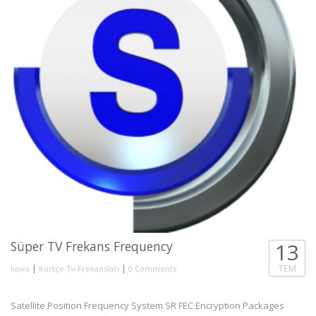
Süper TV Frekans Frequency
13
|
|
TEM
kawa
Kürtçe Tv Frekansları
0 Comments
Satellite Position Frequency System SR FEC Encryption Packages