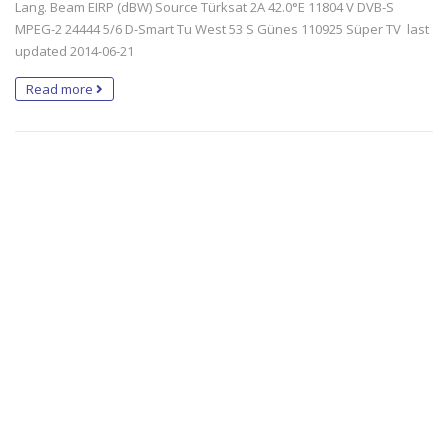
Lang. Beam EIRP (dBW) Source Türksat 2A 42.0°E 11804 V DVB-S
MPEG-2 24444 5/6 D-Smart Tu West 53 S Günes 110925 Süper TV last
updated 2014-06-21
Read more