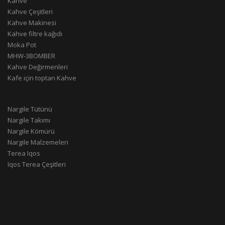
Kahve
Kahve Çeşitleri
Kahve Makinesi
Kahve filtre kağıdı
Moka Pot
MHW-3BOMBER
Kahve Değirmenleri
Kafe için toptan Kahve
Nargile Tütünü
Nargile Takımı
Nargile Kömürü
Nargile Malzemeleri
Terea Iqos
Iqos Terea Çeşitleri