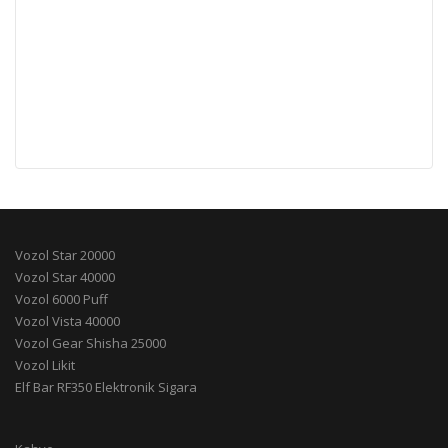
Vozol Star 20000
Vozol Star 40000
Vozol 6000 Puff
Vozol Vista 40000
Vozol Gear Shisha 25000
Vozol Likit
Elf Bar RF350 Elektronik Sigara