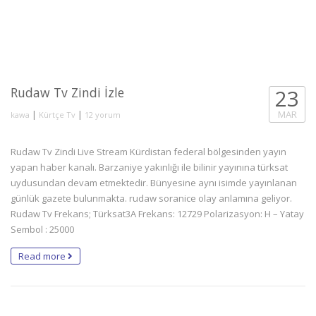
Rudaw Tv Zindi İzle
23
We are sorry, currently no live stream available.
Retrying in
11 saniye
...
|
|
MAR
kawa
Kürtçe Tv
12 yorum
Rudaw Tv Zindi Live Stream Kürdistan federal bölgesinden yayın
yapan haber kanalı. Barzaniye yakınlığı ile bilinir yayınına türksat
uydusundan devam etmektedir. Bünyesine aynı isimde yayınlanan
günlük gazete bulunmakta. rudaw soranice olay anlamına geliyor.
Rudaw Tv Frekans; Türksat3A Frekans: 12729 Polarizasyon: H – Yatay
Sembol : 25000
Read more