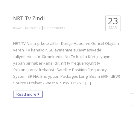
NRT Tv Zindi
23
|
|
MAR
kawa
Kürtçe Tv
0 Comments
NRT TV Nalia şirkete ait bir Kürtçe Haber ve Güncel Olayları
veren TV kanalıdır. Süleymaniye süleymaniyede
faliyetlerini sürdürmektedir. Nrt Tv Irak’ta Kürtçe yayın
yapan bir haber kanalıdır. nrt tv frequency,nrt tv
frekans,nrt tv frekansi ; Satellite Position Frequency
System SR FEC Encryption Packages Lang. Beam EIRP (dBW)
Source Eutelsat 7 West A 7.3°W 11526 H […]
Read more