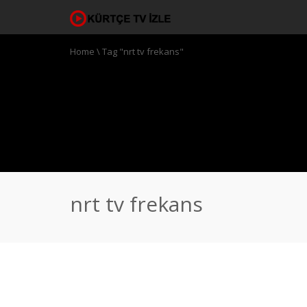
Home
\
Tag "nrt tv frekans"
nrt tv frekans