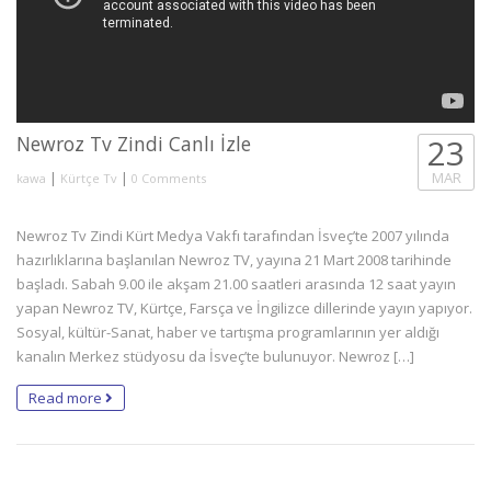
Newroz Tv Zindi Canlı İzle
23
|
|
MAR
kawa
Kürtçe Tv
0 Comments
Newroz Tv Zindi Kürt Medya Vakfı tarafından İsveç’te 2007 yılında
hazırlıklarına başlanılan Newroz TV, yayına 21 Mart 2008 tarihinde
başladı. Sabah 9.00 ile akşam 21.00 saatleri arasında 12 saat yayın
yapan Newroz TV, Kürtçe, Farsça ve İngilizce dillerinde yayın yapıyor.
Sosyal, kültür-Sanat, haber ve tartışma programlarının yer aldığı
kanalın Merkez stüdyosu da İsveç’te bulunuyor. Newroz […]
Read more