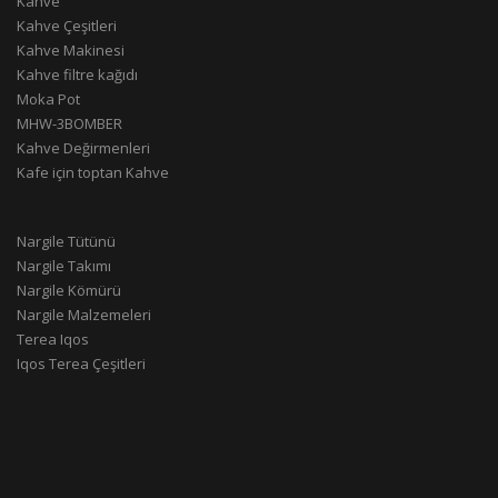
Kahve
Kahve Çeşitleri
Kahve Makinesi
Kahve filtre kağıdı
Moka Pot
MHW-3BOMBER
Kahve Değirmenleri
Kafe için toptan Kahve
Nargile Tütünü
Nargile Takımı
Nargile Kömürü
Nargile Malzemeleri
Terea Iqos
Iqos Terea Çeşitleri