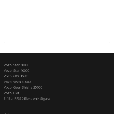
Vozol Star 20000
Vozol Star 40000
Vozol 6000 Puff
Vozol Vista 40000
Vozol Gear Shisha 25000
Vozol Likit
Elf Bar RF350 Elektronik Sigara