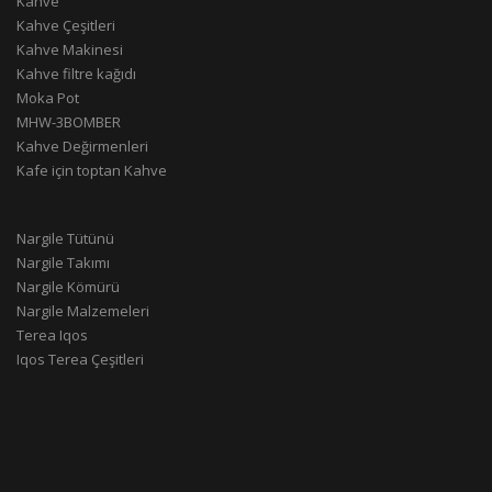
Kahve
Kahve Çeşitleri
Kahve Makinesi
Kahve filtre kağıdı
Moka Pot
MHW-3BOMBER
Kahve Değirmenleri
Kafe için toptan Kahve
Nargile Tütünü
Nargile Takımı
Nargile Kömürü
Nargile Malzemeleri
Terea Iqos
Iqos Terea Çeşitleri