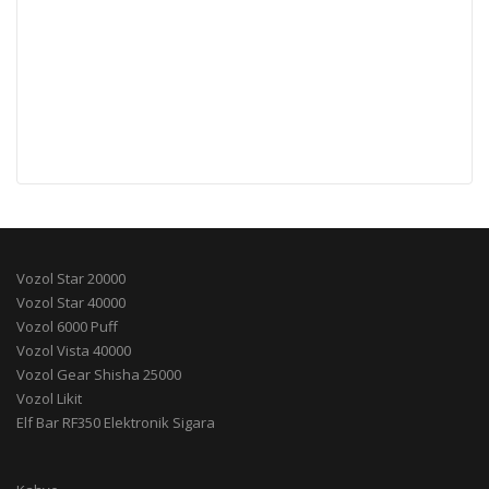
Vozol Star 20000
Vozol Star 40000
Vozol 6000 Puff
Vozol Vista 40000
Vozol Gear Shisha 25000
Vozol Likit
Elf Bar RF350 Elektronik Sigara