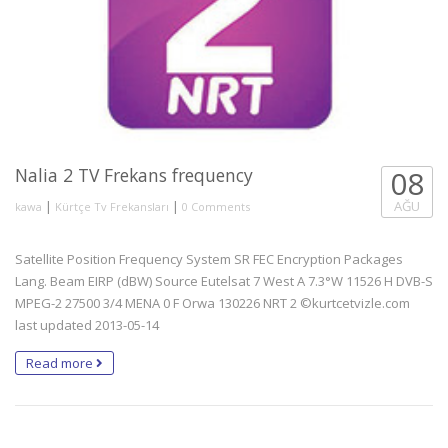
Nalia 2 TV Frekans frequency
08
|
|
AĞU
kawa
Kürtçe Tv Frekansları
0 Comments
Satellite Position Frequency System SR FEC Encryption Packages
Lang. Beam EIRP (dBW) Source Eutelsat 7 West A 7.3°W 11526 H DVB-S
MPEG-2 27500 3/4 MENA 0 F Orwa 130226 NRT 2 ©kurtcetvizle.com
last updated 2013-05-14
Read more