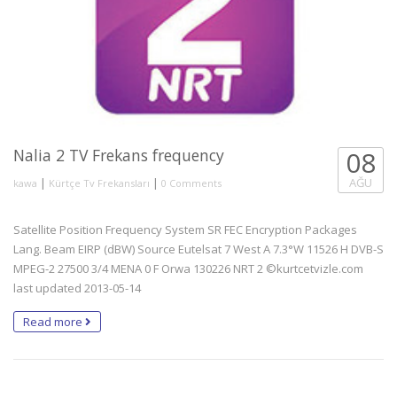
Nalia 2 TV Frekans frequency
08
|
|
AĞU
kawa
Kürtçe Tv Frekansları
0 Comments
Satellite Position Frequency System SR FEC Encryption Packages
Lang. Beam EIRP (dBW) Source Eutelsat 7 West A 7.3°W 11526 H DVB-S
MPEG-2 27500 3/4 MENA 0 F Orwa 130226 NRT 2 ©kurtcetvizle.com
last updated 2013-05-14
Read more