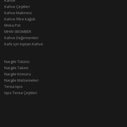
Kahve
Kahve Çeşitleri
Kahve Makinesi
Kahve filtre kağıdı
Moka Pot
MHW-3BOMBER
Kahve Değirmenleri
Kafe için toptan Kahve
Nargile Tütünü
Nargile Takımı
Nargile Kömürü
Nargile Malzemeleri
Terea Iqos
Iqos Terea Çeşitleri