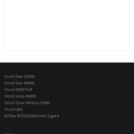
Vozol Star 20000
Vozol Star 40000
Vozol 6000 Puff
Vozol Vista 40000
Vozol Gear Shisha 25000
Vozol Likit
Elf Bar RF350 Elektronik Sigara