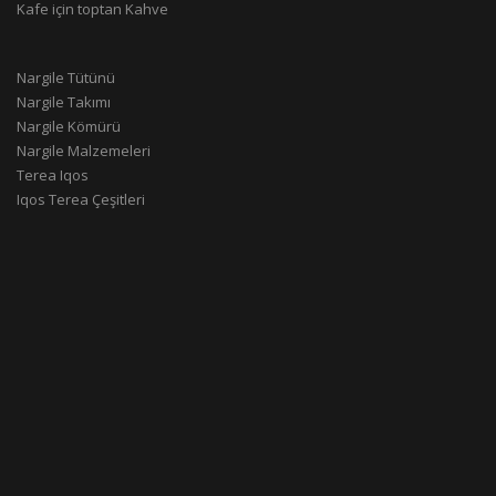
Kafe için toptan Kahve
Nargile Tütünü
Nargile Takımı
Nargile Kömürü
Nargile Malzemeleri
Terea Iqos
Iqos Terea Çeşitleri