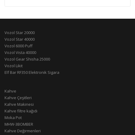
Vozol Star 20000
Vozol Star 40000
Vozol 6000 Puff
Vozol Vista 40000
Vozol Gear Shisha 25000
Vozol Likit
Elf Bar RF350 Elektronik Sigara
Kahve
Kahve Çeşitleri
Kahve Makinesi
Kahve filtre kağıdı
Moka Pot
MHW-3BOMBER
Kahve Değirmenleri