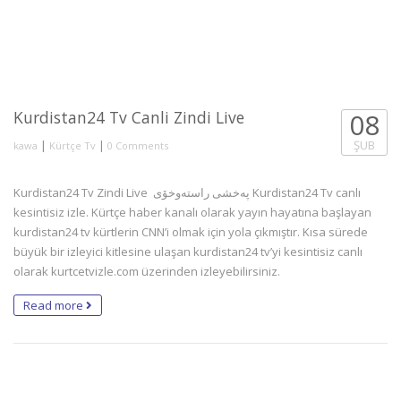
Kurdistan24 Tv Canli Zindi Live
08
|
|
ŞUB
kawa
Kürtçe Tv
0 Comments
Kurdistan24 Tv Zindi Live پەخشی راستەوخۆی Kurdistan24 Tv canlı
kesintisiz izle. Kürtçe haber kanalı olarak yayın hayatına başlayan
kurdistan24 tv kürtlerin CNN’i olmak için yola çıkmıştır. Kısa sürede
büyük bir izleyici kitlesine ulaşan kurdistan24 tv’yi kesintisiz canlı
olarak kurtcetvizle.com üzerinden izleyebilirsiniz.
Read more