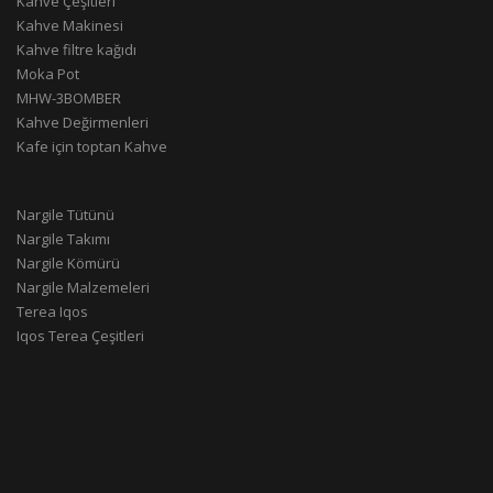
Kahve Çeşitleri
Kahve Makinesi
Kahve filtre kağıdı
Moka Pot
MHW-3BOMBER
Kahve Değirmenleri
Kafe için toptan Kahve
Nargile Tütünü
Nargile Takımı
Nargile Kömürü
Nargile Malzemeleri
Terea Iqos
Iqos Terea Çeşitleri