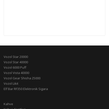
Vozol Star 20000
Vozol Star 40000
Vozol 6000 Puff
Vozol Vista 40000
Vozol Gear Shisha 25000
Vozol Likit
Elf Bar RF350 Elektronik Sigara
Kahve