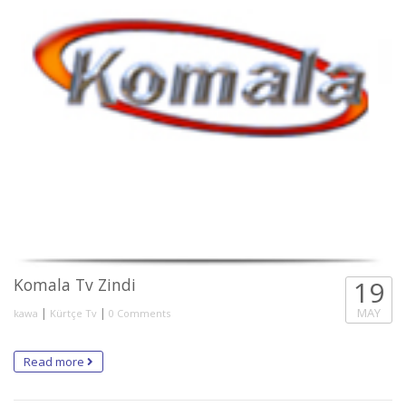
Komala Tv Zindi
19
|
|
MAY
kawa
Kürtçe Tv
0 Comments
Read more