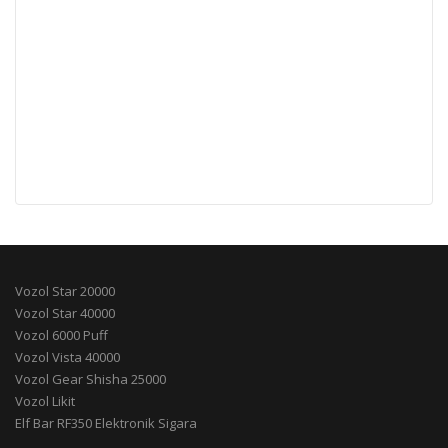
Vozol Star 20000
Vozol Star 40000
Vozol 6000 Puff
Vozol Vista 40000
Vozol Gear Shisha 25000
Vozol Likit
Elf Bar RF350 Elektronik Sigara