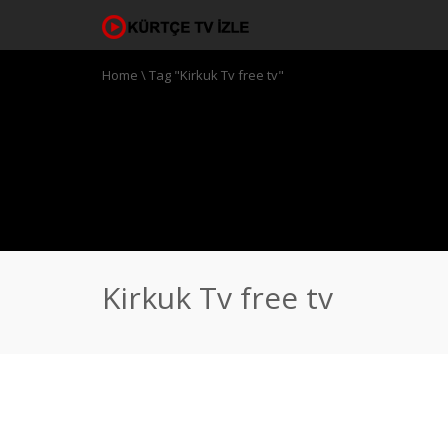
Home
\
Tag "Kirkuk Tv free tv"
Kirkuk Tv free tv