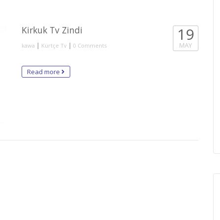
Kirkuk Tv Zindi
19
|
|
MAY
kawa
Kürtçe Tv
0 Comments
Read more