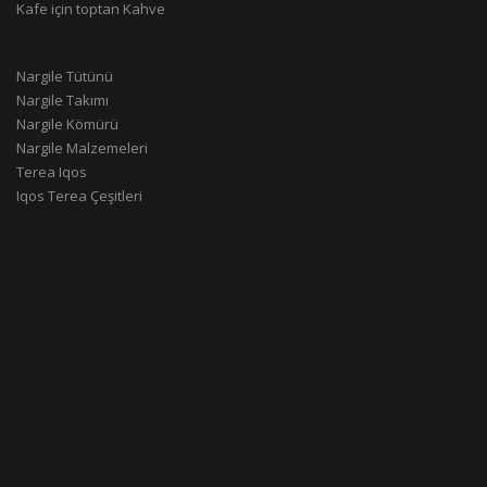
Kafe için toptan Kahve
Nargile Tütünü
Nargile Takımı
Nargile Kömürü
Nargile Malzemeleri
Terea Iqos
Iqos Terea Çeşitleri