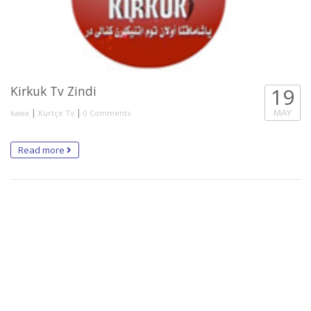
Kirkuk Tv Zindi
19
|
|
MAY
kawa
Kürtçe Tv
0 Comments
Read more