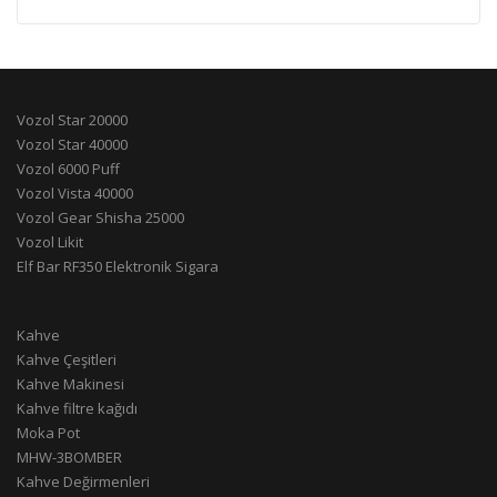
Vozol Star 20000
Vozol Star 40000
Vozol 6000 Puff
Vozol Vista 40000
Vozol Gear Shisha 25000
Vozol Likit
Elf Bar RF350 Elektronik Sigara
Kahve
Kahve Çeşitleri
Kahve Makinesi
Kahve filtre kağıdı
Moka Pot
MHW-3BOMBER
Kahve Değirmenleri