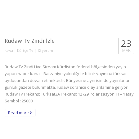
Rudaw Tv Zindi İzle
23
We are sorry, currently no live stream available.
Retrying in
26 saniye
...
|
|
MAR
kawa
Kürtçe Tv
12 yorum
Rudaw Tv Zindi Live Stream Kürdistan federal bölgesinden yayın
yapan haber kanalı. Barzaniye yakınlığı ile bilinir yayınına türksat
uydusundan devam etmektedir. Bünyesine aynı isimde yayınlanan
günlük gazete bulunmakta. rudaw soranice olay anlamına geliyor.
Rudaw Tv Frekans; Türksat3A Frekans: 12729 Polarizasyon: H – Yatay
Sembol : 25000
Read more