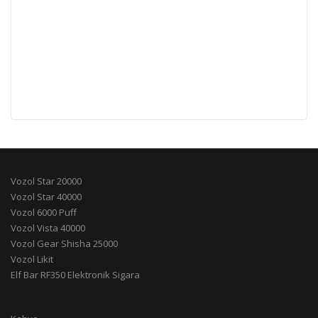
Vozol Star 20000
Vozol Star 40000
Vozol 6000 Puff
Vozol Vista 40000
Vozol Gear Shisha 25000
Vozol Likit
Elf Bar RF350 Elektronik Sigara