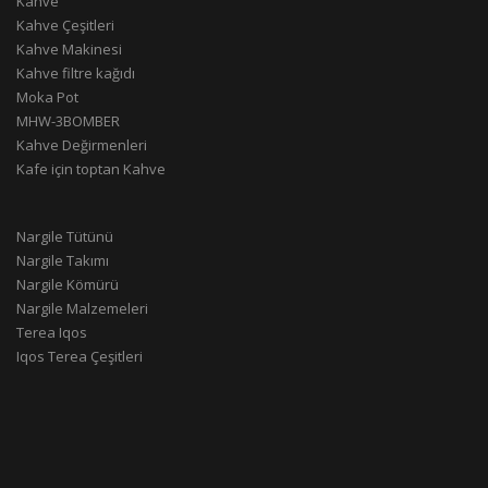
Kahve
Kahve Çeşitleri
Kahve Makinesi
Kahve filtre kağıdı
Moka Pot
MHW-3BOMBER
Kahve Değirmenleri
Kafe için toptan Kahve
Nargile Tütünü
Nargile Takımı
Nargile Kömürü
Nargile Malzemeleri
Terea Iqos
Iqos Terea Çeşitleri