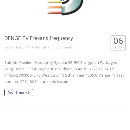
DENGE TV Frekans frequency
06
|
|
AĞU
kawa
Kürtçe Tv Frekansları
0 Comments
Satellite Position Frequency System SR FEC Encryption Packages
Lang. Beam EIRP (dBW) Source Türksat 3A 42.0°E 12729 V DVB-S
MPEG-2 30000 5/6 Tu West 52-54 N Schlammer 130603 Denge TV last
updated 2014-06-21 kurtcetvizle.com
Read more