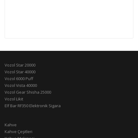
Vozol Star 20000
Vozol Star 40000
Vozol 6000 Puff
Vozol Vista 40000
Vozol Gear Shisha 25000
Vozol Likit
Elf Bar RF350 Elektronik Sigara
Kahve
Kahve Çeşitleri