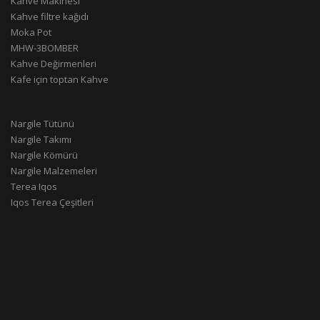
Kahve Makinesi
Kahve filtre kağıdı
Moka Pot
MHW-3BOMBER
Kahve Değirmenleri
Kafe için toptan Kahve
Nargile Tütünü
Nargile Takımı
Nargile Kömürü
Nargile Malzemeleri
Terea Iqos
Iqos Terea Çeşitleri