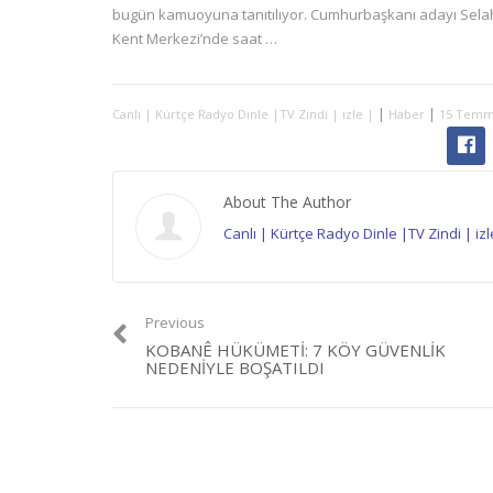
bugün kamuoyuna tanıtılıyor. Cumhurbaşkanı adayı Selahat
Kent Merkezi’nde saat …
|
|
Canlı | Kürtçe Radyo Dinle |TV Zindi | izle |
Haber
15 Temmu
About The Author
Canlı | Kürtçe Radyo Dinle |TV Zindi | izl
Previous
KOBANÊ HÜKÜMETI: 7 KÖY GÜVENLIK
NEDENIYLE BOŞATILDI