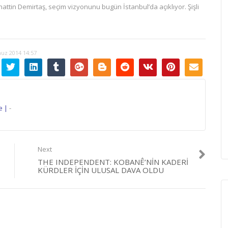
tin Demirtaş, seçim vizyonunu bugün İstanbul’da açıklıyor. Şişli
z 2014 14:57
e |
-
Next
THE INDEPENDENT: KOBANÊ’NIN KADERI
KÜRDLER IÇIN ULUSAL DAVA OLDU