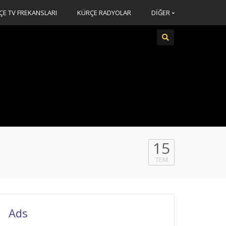
ÇE TV FREKANSLARI
KÜRÇE RADYOLAR
DİĞER
15
TEM
Ads