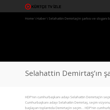
Home
\
Haber
\
Selahattin Demirtaş’ın şarkısı ve sloganı be
Selahattin Demirtaş’ın şa
HDP’nin cumhurbaşkanı adayı Selahattin Demirtaş’ın seçim
Cumhurbaşkanı adayı Selahattin Demirtaş, seçim vizyonunu
başlayan toplantıda Demirtaş’ın seçim… HDP’nin cumhurbaş