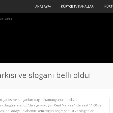
ANASAYFA
KÜRTÇE TV KANALLARI
KÜRT
lli oldu!
rkısı ve sloganı belli oldu!
 şarkısı ve sloganları bugün kamuoyuna tanıtılıyor.
 bugün İstanbul’da açıklıyor. Şişli Kent Merkezi’nde saat 11:00’de
kanı adayı Selahattin Demirtaş’ın seçim şarkısı ve sloganları