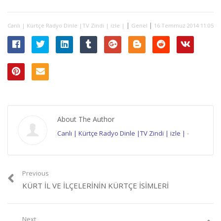
|
|
Canlı | Kürtçe Radyo Dinle |TV Zindi | izle |
Genel
16 Temmuz 2014 11:05
About The Author
Canlı | Kürtçe Radyo Dinle |TV Zindi | izle |
-
Previous
KÜRT İL VE ILÇELERININ KÜRTÇE ISIMLERI
Next