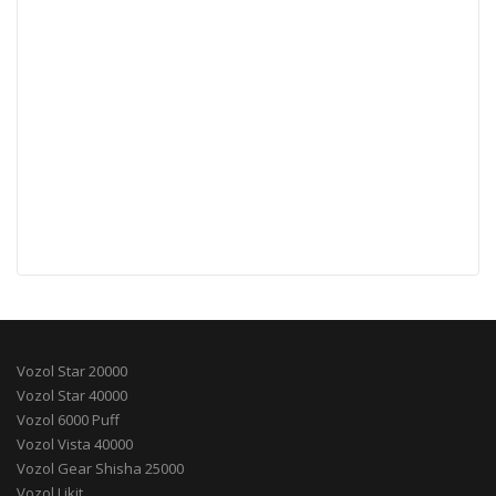
Vozol Star 20000
Vozol Star 40000
Vozol 6000 Puff
Vozol Vista 40000
Vozol Gear Shisha 25000
Vozol Likit