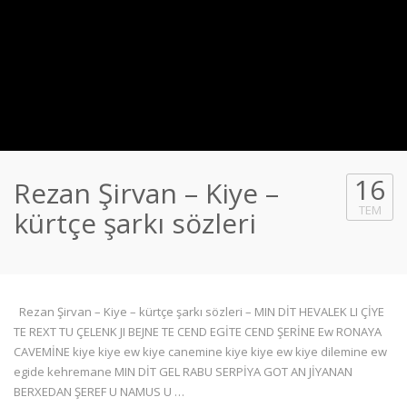
16
Rezan Şirvan – Kiye –
TEM
kürtçe şarkı sözleri
Rezan Şirvan – Kiye – kürtçe şarkı sözleri – MIN DİT HEVALEK LI ÇİYE
TE REXT TU ÇELENK JI BEJNE TE CEND EGİTE CEND ŞERİNE Ew RONAYA
CAVEMİNE kiye kiye ew kiye canemine kiye kiye ew kiye dilemine ew
egide kehremane MIN DİT GEL RABU SERPİYA GOT AN JİYANAN
BERXEDAN ŞEREF U NAMUS U …