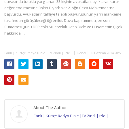
davasında tutuklu yargılanan 33 kişinin avukatları, aylık arar karar
değerlendirmesine ilişkin Diyarbakır 2. Ağır Ceza Mahkemesi’ne
başvurdu. Avukatların tahliye talepli başvurusunun yarın mahkeme
tarafından görüşüleceği öğrenildi. Dava kapsamında, en son
Cumartesi günü DEP eski Milletvekili Hatip Dicle ve Hüsamettin Çiçek
hakkında …
|
|
Canlı | Kürtçe Radyo Dinle |TV Zindi | izle |
Genel
30 Haziran 2014 20:58
About The Author
Canlı | Kürtçe Radyo Dinle |TV Zindi | izle |
-