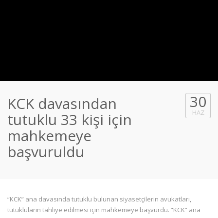
30
KCK davasından
HAZ
tutuklu 33 kişi için
mahkemeye
başvuruldu
“KCK” ana davasında tutuklu bulunan siyasetçilerin avukatları,
tutukluların tahliye edilmesi için mahkemeye başvurdu. “KCK” ana