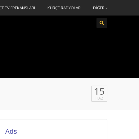
ÇE TV FREKANSLARI
KÜRÇE RADYOLAR
DİĞER
15
HAZ
Ads