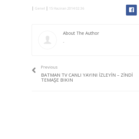
|
|
Genel
15 Haziran 2014 02:36
About The Author
-
Previous
BATMAN TV CANLI YAYINI İZLEYIN – ZINDI
TEMAŞE BIKIN