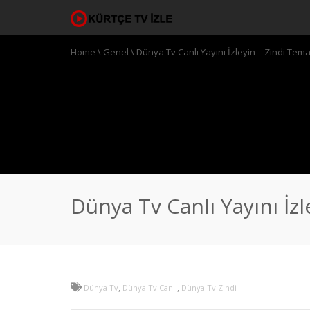
Home
\
Genel
\
Dünya Tv Canlı Yayını İzleyin – Zindi Tema
Dünya Tv Canlı Yayını İz
,
,
Dünya Tv
Dünya Tv Canlı
Dünya Tv Zindi